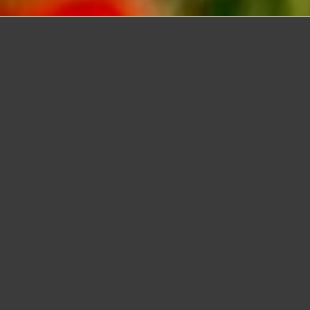
O Cazaquistão é o maior país da Ásia Central, com uma
história rica e uma localização estratégica ao longo da Rota
da Seda. Após a independência da União Soviética em
1991, o país tornou-se independente, destacando-se pela
vasta riqueza de recursos naturais, como petróleo e gás.
Nursultan é a capital, e Almaty é a maior cidade. O
Cazaquistão busca diversificar sua economia e
desempenha um papel ativo nas relações internacionais.
5 DIAS | 4 NOITES
a partir de