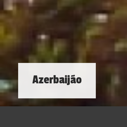
Azerbaijão