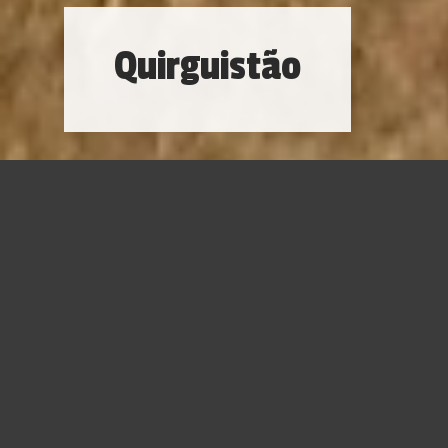
Quirguistão
Quirguistão
é uma nação definida por sua beleza natural.
O Quirguistão é conhecido como “a Suíça da Ásia”, devido
às belíssimas montanhas e aos lagos azuis. O grande
diferencial está na beleza quase virgem dos lugares pouco
convencionais e rústicos. No Quirguistão a natureza é
plena! Ótimo para os apaixonados por
camping, tracking,
climbing
.