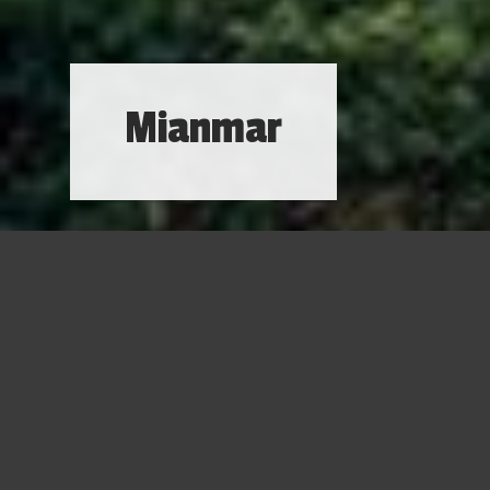
Mianmar
Mianmar (Birmânia)
é uma nova era para esta terra
extraordinária e complexa, onde a paisagem está repleta
de pagodes dourados e as formas tradicionais da Ásia
perduram.
Maravilhas Douradas... " - Esta é a Birmânia", escreveu