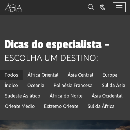
Togg
navi
Dicas do especialista -
ESCOLHA UM DESTINO:
Todos
África Oriental
Ásia Central
Europa
Índico
Oceania
Polinésia Francesa
Sul da Ásia
Sudeste Asiático
África do Norte
Ásia Ocidental
Oriente Médio
Extremo Oriente
Sul da África