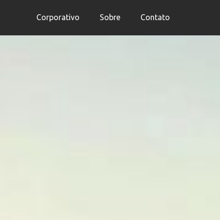
Corporativo
Sobre
Contato