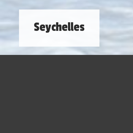
Seychelles
Composto por 115 ilhas, o arquipélago que forma
Seychelles é um dos destinos que mais fascinam os
visitantes. Onde o por do sol encontra as águas azul-
turquesa e as florestas tropicais são parte do plano
de fundo das várias ilhas, se prepare para ser
surpreendido pelas paisagens mais arrebatadoras
que já viu.