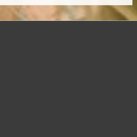
Uganda e Ruanda são dois países localizados na região dos
Grandes Lagos da África Oriental, conhecidos por suas
paisagens deslumbrantes, vida selvagem rica e culturas
Uganda
é muitas vezes chamada de "Pérola da África" por
suas belezas naturais e biodiversidade. O país é famoso
por suas montanhas, lagos e florestas tropicais. O Parque
Nacional Impenetrável de Bwindi é um dos destinos mais
emblemáticos, onde os visitantes podem fazer trilhas para
ver os gorilas-da-montanha em seu habitat natural. Outro
ponto importante é o Lago Vitória, um dos maiores lagos
do mundo, compartilhado por Uganda, Quênia e Tanzânia.
Kampala, a capital, é uma cidade vibrante com uma mistura
de influências modernas e tradicionais.
Ruanda
, conhecida como a "Terra das Mil Colinas", é