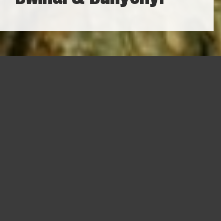
Explorar
Uganda
é descobrir um destino que surpreende
não pela grandiosidade isolada das paisagens, mas pela
forma intensa com que a vida se manifesta. É um país que
encanta pela natureza preservada, emociona pela
diversidade cultural e envolve pela convivência autêntica
entre tradições ancestrais e o cotidiano local. A cada
cenário, um novo contraste se revela: florestas tropicais
profundas se encontram com extensas savanas, enquanto
lagos tranquilos refletem colinas verdes e comunidades
cheias de energia. Tudo cativa, mas nada parece
inalcançável. Cada experiência, do sabor de um prato típico
aos sons que atravessam vilarejos, traduz orgulho,
memória e identidade presentes em cada detalhe. Mais do