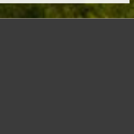
Viajar pela
Ásia Central
é embarcar em uma jornada por
terras que guardam a essência das antigas rotas da
humanidade. É um encontro entre o silêncio das
montanhas e o eco das antigas caravanas que cruzaram
desertos e vales em busca de conexão e descoberta. A
região surpreende pela força de sua história, hospitalidade
de seus povos e pela beleza que se revela nas tradições
preservadas com orgulho. A cada olhar, um contraste: a
vastidão das paisagens se mistura à delicadeza dos
detalhes, e o tempo parece fluir em outro ritmo, o da
contemplação. É uma viagem que desperta sentidos,
inspira respeito e convida à reflexão. Mais do que
conhecer um destino, é sentir o peso do passado e a
leveza do presente convivendo em perfeita harmonia, em
uma das regiões mais autênticas e fascinantes do mundo