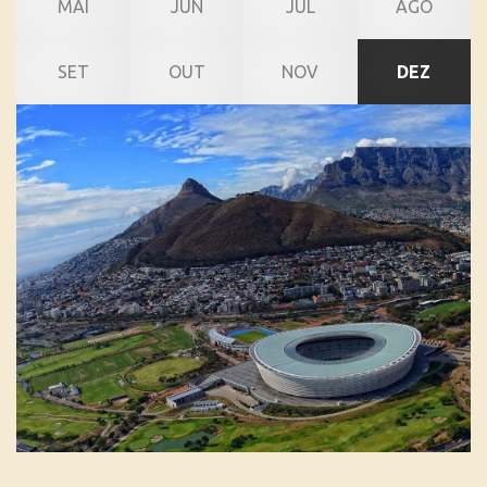
MAI
JUN
JUL
AGO
SET
OUT
NOV
DEZ