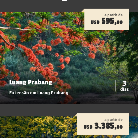
a partir de
595,
USD
00
Luang Prabang
3
dias
Extensão em Luang Prabang
a partir de
3.385,
USD
00