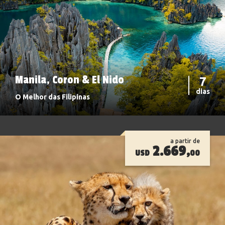
Manila, Coron & El Nido
7
dias
O Melhor das Filipinas
a partir de
2.669,
USD
00