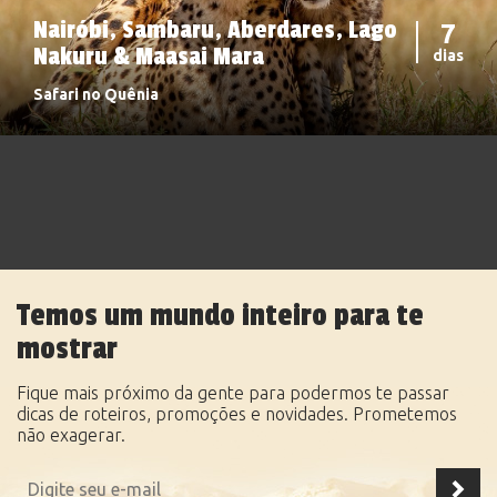
Nairóbi, Sambaru, Aberdares, Lago
7
Nakuru & Maasai Mara
dias
Safari no Quênia
Temos um mundo inteiro para te
mostrar
Fique mais próximo da gente para podermos te passar
dicas de roteiros, promoções e novidades. Prometemos
não exagerar.