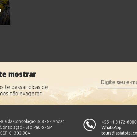
s
te mostrar
 te passar dicas de
mos não exagerar.
Rua da Consolação 368 - 8º Andar
+55 11 3172-6880
Consolação - Sao Paulo - SP.
WhatsApp
CEP: 01302-904
tours@asiatotal.c