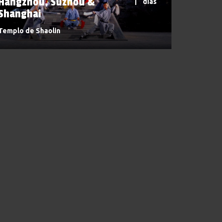
Hangzhou, Suzhou &
dias
Shanghai
Templo de Shaolin