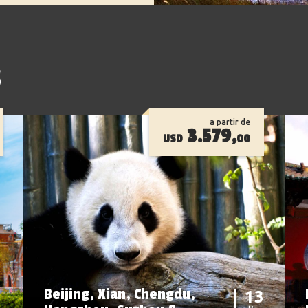
s
a partir de
3.579,
USD
00
Beijing, Xian, Chengdu,
13