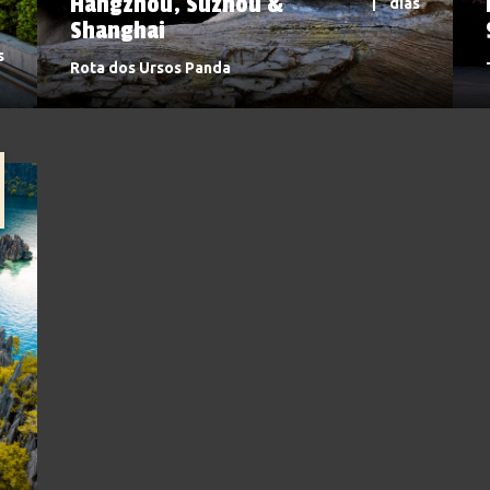
Hangzhou, Suzhou &
dias
Shanghai
s
Rota dos Ursos Panda