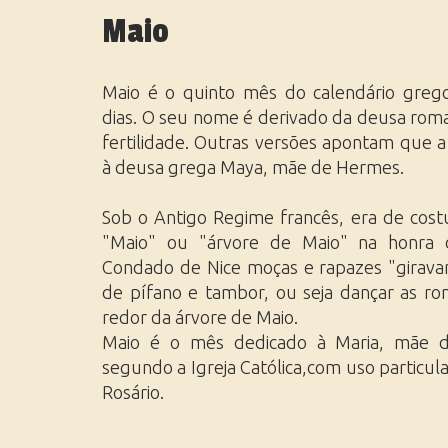
África do Norte
Réveillon
Maio
Oriente Médio
Viagens de Luxo
Sul da África
Viagens em Grupo
Maio é o quinto mês do calendário greg
dias. O seu nome é derivado da deusa rom
fertilidade. Outras versões apontam que 
à deusa grega Maya, mãe de Hermes.
Sob o Antigo Regime francês, era de cos
"Maio" ou "árvore de Maio" na honra
Condado de Nice moças e rapazes "girav
de pífano e tambor, ou seja dançar as ro
redor da árvore de Maio.
Maio é o mês dedicado à Maria, mãe de
segundo a Igreja Católica,com uso particul
Rosário.