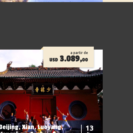
a partir de
3.089,
USD
00
Beijing, Xian, Luoyang,
13