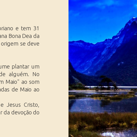
Ásia Ocidental
Saídas Especiais
Extremo Oriente
Viagens de Trem
Viagens Profissionais, Feiras &
Eventos
oriano e tem 31
ana Bona Dea da
a origem se deve
tume plantar um
 de alguém. No
am Maio" ao som
ndas de Maio ao
 Jesus Cristo,
ar da devoção do