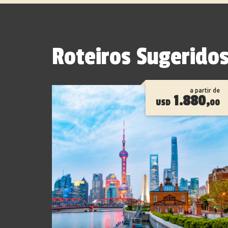
Roteiros Sugerido
a partir de
1.880,
USD
00