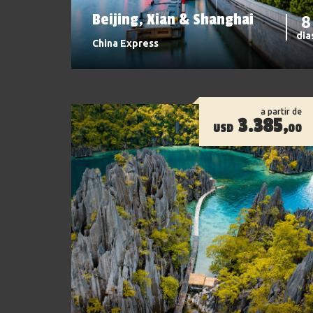
Beijing, Xian & Shanghai
8
dia
China Express
a partir de
3.385,
USD
00